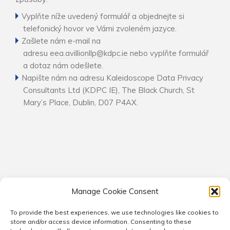
Vyplňte níže uvedený formulář a objednejte si
telefonický hovor ve Vámi zvoleném jazyce.
Zašlete nám e-mail na
adresu
eea.avillionllp@kdpc.ie
nebo vyplňte formulář
a dotaz nám odešlete.
Napište nám na adresu Kaleidoscope Data Privacy
Consultants Ltd (KDPC IE), The Black Church, St
Mary’s Place, Dublin, D07 P4AX.
Manage Cookie Consent
To provide the best experiences, we use technologies like cookies to
© 2026 Kaleidoscope Consultants. All rights reserved.
store and/or access device information. Consenting to these