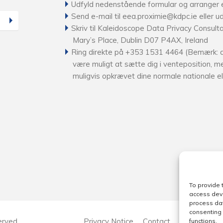
Udfyld nedenstående formular og arranger e
Send e-mail til eea.proximie@kdpc.ie eller 
Skriv til Kaleidoscope Data Privacy Consult
Mary’s Place, Dublin D07 P4AX, Ireland
Ring direkte på +353 1531 4464 (Bemærk: d
være muligt at sætte dig i venteposition, mens
muligvis opkrævet dine normale nationale elle
To provide 
access devi
process dat
consenting 
erved.
Privacy Notice
Contact
Company Str
functions.