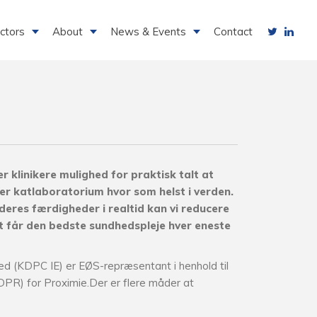
ctors
About
News & Events
Contact
r klinikere mulighed for praktisk talt at
ler katlaboratorium hvor som helst i verden.
 deres færdigheder i realtid kan vi reducere
ent får den bedste sundhedspleje hver eneste
d (KDPC IE) er EØS-repræsentant i henhold til
PR) for Proximie.Der er flere måder at