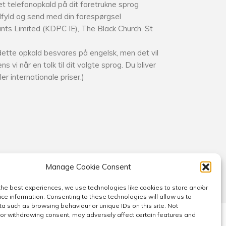
t telefonopkald på dit foretrukne sprog
udfyld og send med din forespørgsel
ants Limited (KDPC IE), The Black Church, St
ette opkald besvares på engelsk, men det vil
 vi når en tolk til dit valgte sprog. Du bliver
r internationale priser.)
Manage Cookie Consent
the best experiences, we use technologies like cookies to store and/or
ce information. Consenting to these technologies will allow us to
a such as browsing behaviour or unique IDs on this site. Not
or withdrawing consent, may adversely affect certain features and
ucture
Cookie Policy (EU)
Cookie Policy (UK)