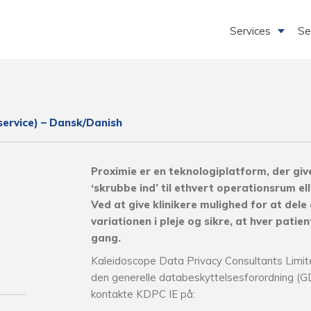
Services
Se
service) – Dansk/Danish
Proximie er en teknologiplatform, der give
‘skrubbe ind’ til ethvert operationsrum el
Ved at give klinikere mulighed for at dele
variationen i pleje og sikre, at hver pati
gang.
Kaleidoscope Data Privacy Consultants Limite
den generelle databeskyttelsesforordning (GD
kontakte KDPC IE på: