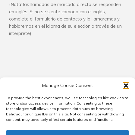
(Nota: las llamadas de marcado directo se responden
en inglés. Si no se siente cómodo con el inglés,
complete el formulario de contacto y lo llamaremos y
hablaremos en el idioma de su elección a través de un
intérprete)
Manage Cookie Consent
To provide the best experiences, we use technologies like cookies to
© 2026 Kaleidoscope Consultants. All rights reserved.
store and/or access device information. Consenting to these
technologies will allow us to process data such as browsing
Privacy Notice
Contact
Company Structure
behaviour or unique IDs on this site. Not consenting or withdrawing
Cookie Policy (EU)
Cookie Policy (UK)
consent, may adversely affect certain features and functions.