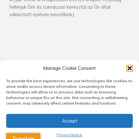
felhívjuk Önt és tolmácson keresztül az Ön által
választott nyelven beszélünk.)
Manage Cookie Consent
To provide the best experiences, we use technologies like cookies to
© 2026 Kaleidoscope Consultants. All rights reserved.
store and/or access device information. Consenting to these
technologies will allow us to process data such as browsing
Privacy Notice
Contact
Company Structure
behaviour or unique IDs on this site. Not consenting or withdrawing
Cookie Policy (EU)
Cookie Policy (UK)
consent, may adversely affect certain features and functions.
Accept
Privacy Notice
Translate