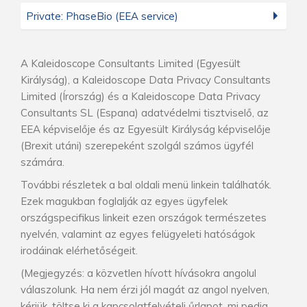
Private: PhaseBio (EEA service)
A Kaleidoscope Consultants Limited (Egyesült
Királyság), a Kaleidoscope Data Privacy Consultants
Limited (Írország) és a Kaleidoscope Data Privacy
Consultants SL (Espana) adatvédelmi tisztviselő, az
EEA képviselője és az Egyesült Királyság képviselője
(Brexit utáni) szerepeként szolgál számos ügyfél
számára.
További részletek a bal oldali menü linkein találhatók.
Ezek magukban foglalják az egyes ügyfelek
országspecifikus linkeit ezen országok természetes
nyelvén, valamint az egyes felügyeleti hatóságok
irodáinak elérhetőségeit.
(Megjegyzés: a közvetlen hívott hívásokra angolul
válaszolunk. Ha nem érzi jól magát az angol nyelven,
kérjük, töltse ki a kapcsolatfelvételi űrlapot, mi pedig